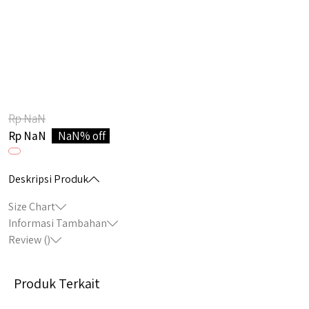
Rp NaN
Rp NaN
NaN% off
Deskripsi Produk
Size Chart
Informasi Tambahan
Review (
)
Produk Terkait