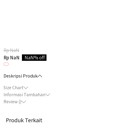
Rp NaN
Rp NaN
NaN% off
Deskripsi Produk
Size Chart
Informasi Tambahan
Review (
)
Produk Terkait