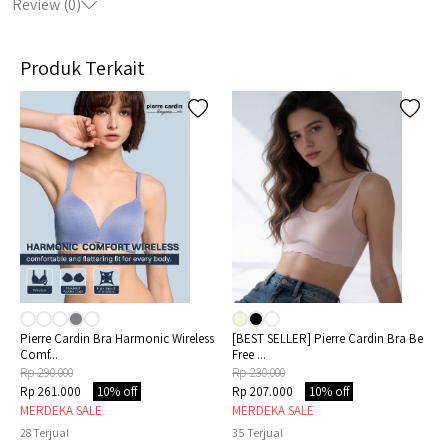
Review (
0
)
Produk Terkait
Pierre Cardin Bra Harmonic Wireless
[BEST SELLER] Pierre Cardin Bra Be
Comf...
Free ...
Rp 290.000
Rp 230.000
Rp 261.000
10% off
Rp 207.000
10% off
MERDEKA SALE
MERDEKA SALE
28
Terjual
35
Terjual