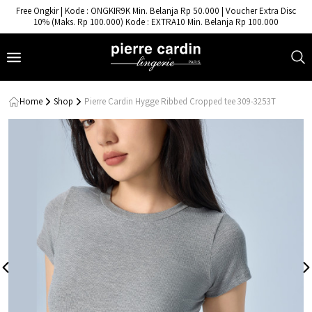
- Pierre Cardin Lingerie
Free Ongkir | Kode : ONGKIR9K Min. Belanja Rp 50.000 | Voucher Extra Disc
10% (Maks. Rp 100.000) Kode : EXTRA10 Min. Belanja Rp 100.000
Home
Shop
Pierre Cardin Hygge Ribbed Cropped tee 309-3253T