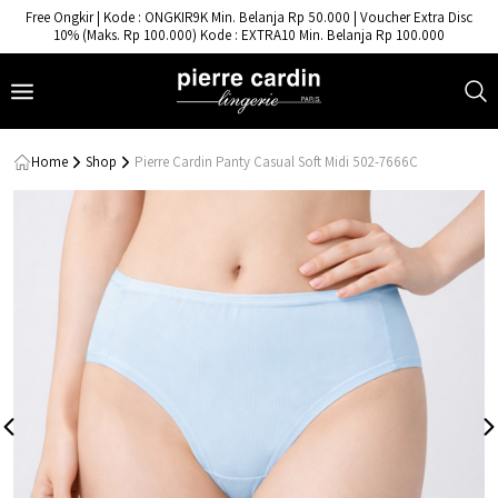
- Pierre Cardin Lingerie
Free Ongkir | Kode : ONGKIR9K Min. Belanja Rp 50.000 | Voucher Extra Disc
10% (Maks. Rp 100.000) Kode : EXTRA10 Min. Belanja Rp 100.000
Home
Shop
Pierre Cardin Panty Casual Soft Midi 502-7666C