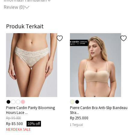
Review (
0
)
Produk Terkait
looming
Pierre Cardin Bra Anti-Slip Bandeau
Pierre Cardin Bra Next To 
Stra...
Free...
Rp 295.000
Rp 330.000
Rp 297.000
10% off
1
Terjual
MERDEKA SALE