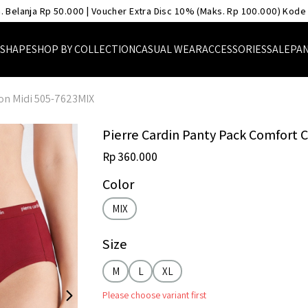
. Belanja Rp 50.000 | Voucher Extra Disc 10% (Maks. Rp 100.000) Kode
 SHAPE
SHOP BY COLLECTION
CASUAL WEAR
ACCESSORIES
SALE
PAN
ton Midi 505-7623MIX
Pierre Cardin Panty Pack Comfort 
Rp 360.000
Color
MIX
Size
M
L
XL
Please choose variant first