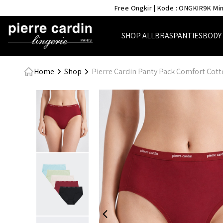
- Pierre Cardin Lingerie
Free Ongkir | Kode : ONGKIR9K Min
SHOP ALL
BRAS
PANTIES
BODY
Home
Shop
Pierre Cardin Panty Pack Comfort Cot