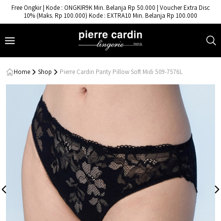
- Pierre Cardin Lingerie
Free Ongkir | Kode : ONGKIR9K Min. Belanja Rp 50.000 | Voucher Extra Disc
10% (Maks. Rp 100.000) Kode : EXTRA10 Min. Belanja Rp 100.000
Home
Shop
Pierre Cardin Panty Pillow Soft Midi 509-7576L