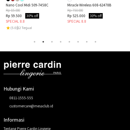
Nano Cool Midi 509-7458C
Miracle Wireless 608-62478B
Rp 85.000
Rp 750.000
Rp 59.500
30% off
Rp 525.000
30% off
SPECIAL 8.8
SPECIAL 8.8
(5.0)
12
Terjual
Hubungi Kami
0811-1555-555
customercare@mesaclub.id
Informasi
Tentang Pierre Cardin Lingerie