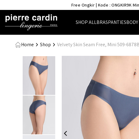
- Pierre Cardin Lingerie
Free Ongkir | Kode : ONGKIR9K Min
SHOP ALL
BRAS
PANTIES
BODY
Home
Shop
Velvety Skin Seam Free, Mini 509-6878