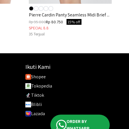
Pierre Cardin Panty Seamless Midi Brief ...
Rp 95.000
Rp 80.750
15% off
SPECIAL 8.8
35
Terjual
Ikuti Kami
Shopee
Tokopedia
Tiktok
Blibli
Lazada
ORDER BY
WHATSAPP