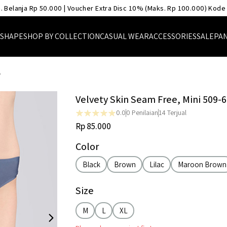
. Belanja Rp 50.000 | Voucher Extra Disc 10% (Maks. Rp 100.000) Kode
 SHAPE
SHOP BY COLLECTION
CASUAL WEAR
ACCESSORIES
SALE
PAN
B
Velvety Skin Seam Free, Mini 509-
0.0
0
Penilaian
14
Terjual
Rp 85.000
Color
Black
Brown
Lilac
Maroon Brown
Size
M
L
XL