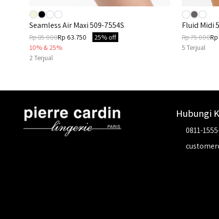
Seamless Air Maxi 509-7554S
Fluid Midi
Rp 85.000
Rp 63.750
25% off
Rp 75.000
Rp
10% & 25%
5
Terjual
2
Terjual
Hubungi 
0811-1555
customer