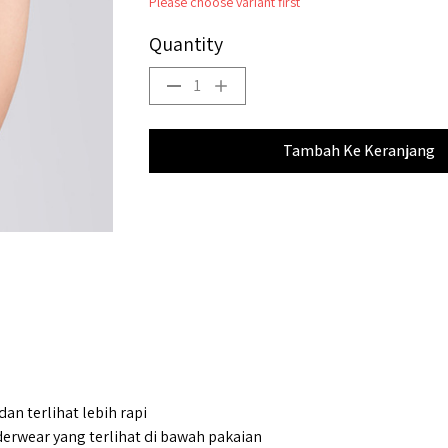
Please choose variant first
Quantity
1
Tambah Ke Keranjang
an terlihat lebih rapi
derwear yang terlihat di bawah pakaian