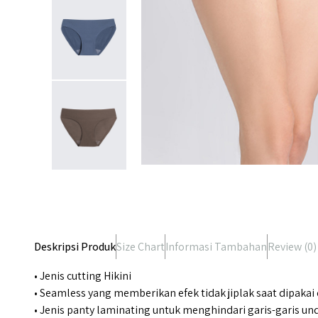
Deskripsi Produk
Size Chart
Informasi Tambahan
Review (
0
)
• Jenis cutting Hikini
• Seamless yang memberikan efek tidak jiplak saat dipakai d
• Jenis panty laminating untuk menghindari garis-garis un