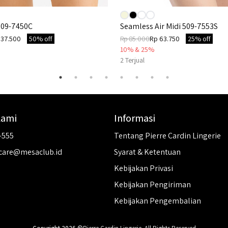
 509-7450C
Seamless Air Midi 509-7553S
 37.500
50% off
Rp 85.000
Rp 63.750
25% off
10% & 25%
2
Terjual
Kami
Informasi
-555
Tentang Pierre Cardin Lingerie
care@mesaclub.id
Syarat & Ketentuan
Kebijakan Privasi
Kebijakan Pengiriman
Kebijakan Pengembalian