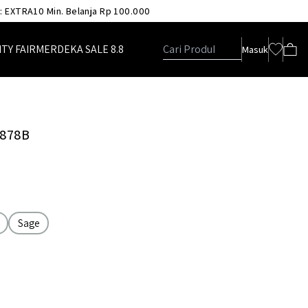
 : EXTRA10 Min. Belanja Rp 100.000
TY FAIR
MERDEKA SALE 8.8
Masuk
6878B
Sage